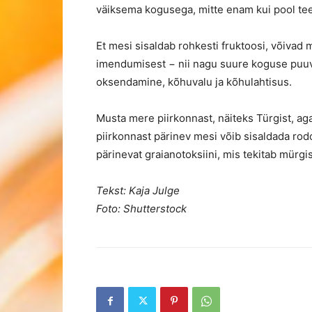
väiksema kogusega, mitte enam kui pool teel
Et mesi sisaldab rohkesti fruktoosi, võivad 
imendumisest − nii nagu suure koguse puuvil
oksendamine, kõhuvalu ja kõhulahtisus.
Musta mere piirkonnast, näiteks Türgist, aga
piirkonnast pärinev mesi võib sisaldada rod
pärinevat graianotoksiini, mis tekitab mürgi
Tekst: Kaja Julge
Foto: Shutterstock