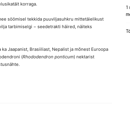
usikatäit korraga.
1 
m
mee söömisel tekkida puuviljasuhkru mittetäielikust
ja tarbimiselgi − seedetrakti häired, näiteks
Tö
 ka Jaapanist, Brasiiliast, Nepalist ja mõnest Euroopa
odendroni (
Rhododendron ponticum
) nektarist
stusnähte.