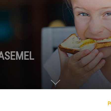
 ASEMEL
P