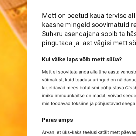
Mett on peetud kaua tervise all
kaasne mingeid soovimatuid rea
Suhkru asendajana sobib ta häs
pingutada ja last vägisi mett s
Kui väike laps võib mett süüa?
Mett ei soovitata anda alla ühe aasta vanust
võimalust, kuid teadusuuringud on näidanud
kirjeldavad mees botulismi põhjustava
Clos
imiku immuunkaitse on madal, võivad seedet
mis toodavad toksiine ja põhjustavad seega
Paras amps
Arvan, et üks-kaks teelusikatäit mett päevas