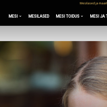
Mesilased ja maai
MESI
MESILASED
MESI TOIDUS
MESI JA 
a