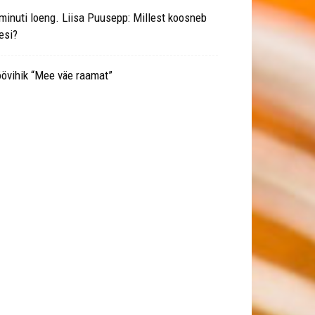
minuti loeng. Liisa Puusepp: Millest koosneb
esi?
övihik “Mee väe raamat”