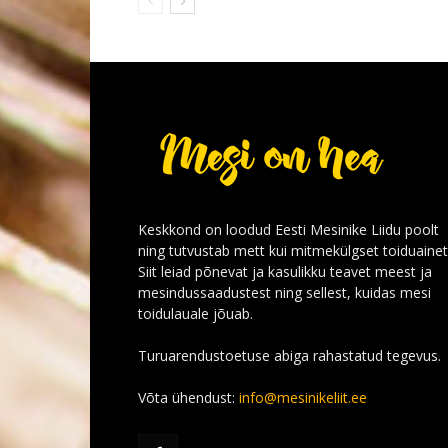
Keskkond on loodud Eesti Mesinike Liidu poolt
ning tutvustab mett kui mitmekülgset toiduainet
Siit leiad põnevat ja kasulikku teavet meest ja
mesindussaadustest ning sellest, kuidas mesi
toidulauale jõuab.
Turuarendustoetuse abiga rahastatud tegevus.
Võta ühendust:
info@mesinikeliit.ee