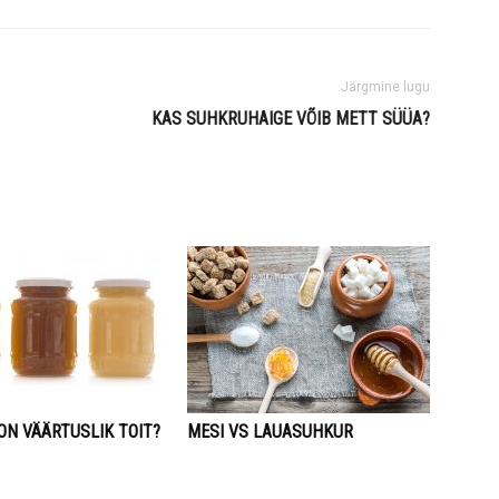
Järgmine lugu
KAS SUHKRUHAIGE VÕIB METT SÜÜA?
ON VÄÄRTUSLIK TOIT?
MESI VS LAUASUHKUR