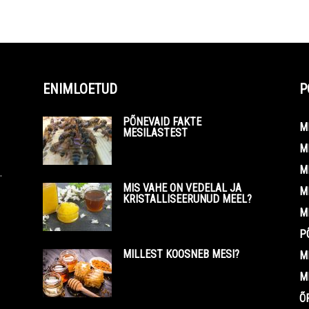
ENIMLOETUD
P
PÕNEVAID FAKTE
M
MESILASTEST
M
M
.
MIS VAHE ON VEDELAL JA
M
KRISTALLISEERUNUD MEEL?
M
P
MILLEST KOOSNEB MESI?
M
M
Õ