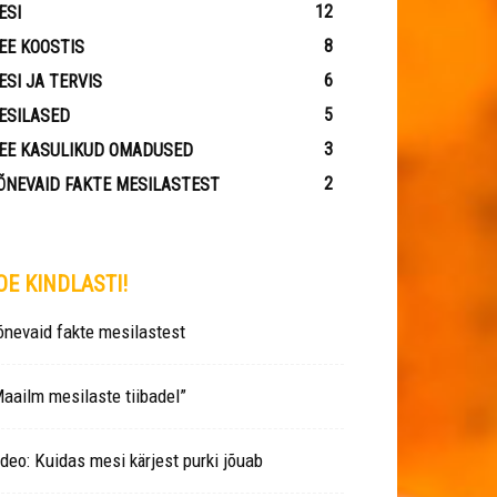
12
ESI
8
EE KOOSTIS
6
ESI JA TERVIS
5
ESILASED
3
EE KASULIKUD OMADUSED
2
ÕNEVAID FAKTE MESILASTEST
OE KINDLASTI!
nevaid fakte mesilastest
aailm mesilaste tiibadel”
deo: Kuidas mesi kärjest purki jõuab