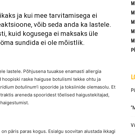
M
M
ikaks ja kui mee tarvitamisega ei
M
ktsioone, võib seda anda ka lastele.
M
ti, kuid kogusega ei maksaks üle
M
ööma sundida ei ole mõistlik.
P
ele lastele. Põhjusena tuuakse enamasti allergia
L
 hoopiski raske haiguse botulismi tekke ohtu ja
tridium botulinum
’i spooride ja toksiinide olemasolu. Et
Põ
raktis areneda spooridest tõelised haigustekitajad,
 haigestumist.
“M
Vi
 on päris paras kogus. Esialgu soovitan alustada ikkagi