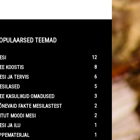
OPULAARSED TEEMAD
12
ESI
8
EE KOOSTIS
6
ESI JA TERVIS
5
ESILASED
3
EE KASULIKUD OMADUSED
2
ÕNEVAID FAKTE MESILASTEST
2
ITUT MOODI MESI
1
ESI JA ILU
1
PPEMATERJAL