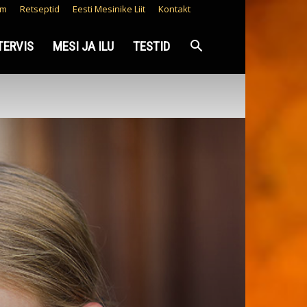
lm
Retseptid
Eesti Mesinike Liit
Kontakt
TERVIS
MESI JA ILU
TESTID