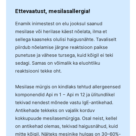
Ettevaatust, mesilasallergia!
Enamik inimestest on elu jooksul saanud
mesilase või herilase käest nõelata, ilma et
sellega kaasneks olulisi haigusnähte. Tavaliselt
piirdub nõelamise järgne reaktsioon paikse
punetuse ja vähese tursega, kuid kõigil ei teki
sedagi. Samas on võimalik ka eluohtliku
reaktsiooni tekke oht.
Mesilase mürgis on kindlaks tehtud allergeensed
komponendid Api m 1 − Api m 12 ja ülitundlikel
tekivad nendest mõnede vastu IgE-antikehad.
Antikehade tekkeks on vajalik korduv
kokkupuude mesilasemürgiga. Osal neist, kellel
on antikehad olemas, tekivad haigusnähud, kuid
mitte kõigil. Näiteks mesinike hulgas on 30–60%-