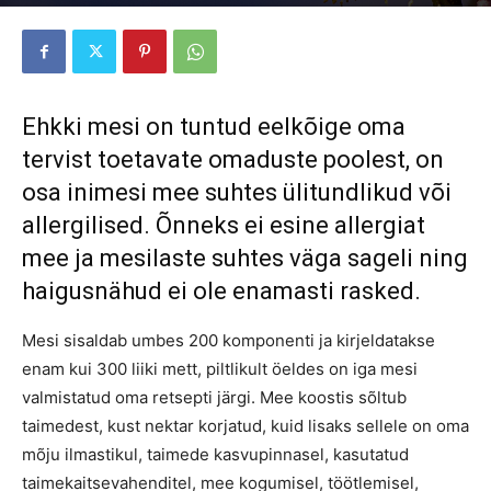
7559
Ehkki mesi on tuntud eelkõige oma
tervist toetavate omaduste poolest, on
osa inimesi mee suhtes ülitundlikud või
allergilised. Õnneks ei esine allergiat
mee ja mesilaste suhtes väga sageli ning
haigusnähud ei ole enamasti rasked.
Mesi sisaldab umbes 200 komponenti ja kirjeldatakse
enam kui 300 liiki mett, piltlikult öeldes on iga mesi
valmistatud oma retsepti järgi. Mee koostis sõltub
taimedest, kust nektar korjatud, kuid lisaks sellele on oma
mõju ilmastikul, taimede kasvupinnasel, kasutatud
taimekaitsevahenditel, mee kogumisel, töötlemisel,