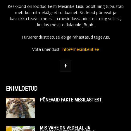
Keskkond on loodud Eesti Mesinike Liidu poolt ning tutvustab
mett kui mitmekülgset toiduainet. Siit leiad põnevat ja
kasulikku teavet meest ja mesindussaadustest ning sellest,
kuidas mesi toidulauale jõuab.
Turuarendustoetuse abiga rahastatud tegevus.
Võta ühendust:
info@mesinikeliit.ee
ENIMLOETUD
PÕNEVAID FAKTE MESILASTEST
MIS VAHE ON VEDELAL JA