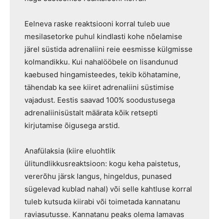
Eelneva raske reaktsiooni korral tuleb uue
mesilasetorke puhul kindlasti kohe nõelamise
järel süstida adrenaliini reie eesmisse külgmisse
kolmandikku. Kui nahalööbele on lisandunud
kaebused hingamisteedes, tekib köhatamine,
tähendab ka see kiiret adrenaliini süstimise
vajadust. Eestis saavad 100% soodustusega
adrenaliinisüstalt määrata kõik retsepti
kirjutamise õigusega arstid.
Anafülaksia (kiire eluohtlik
ülitundlikkusreaktsioon: kogu keha paistetus,
vererõhu järsk langus, hingeldus, punased
sügelevad kublad nahal) või selle kahtluse korral
tuleb kutsuda kiirabi või toimetada kannatanu
raviasutusse. Kannatanu peaks olema lamavas