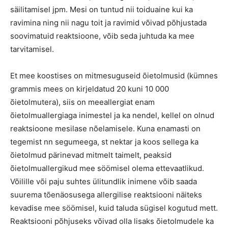
säilitamisel jpm. Mesi on tuntud nii toiduaine kui ka
ravimina ning nii nagu toit ja ravimid võivad põhjustada
soovimatuid reaktsioone, võib seda juhtuda ka mee
tarvitamisel.
Et mee koostises on mitmesuguseid õietolmusid (kümnes
grammis mees on kirjeldatud 20 kuni 10 000
õietolmutera), siis on meeallergiat enam
õietolmuallergiaga inimestel ja ka nendel, kellel on olnud
reaktsioone mesilase nõelamisele. Kuna enamasti on
tegemist nn segumeega, st nektar ja koos sellega ka
õietolmud pärinevad mitmelt taimelt, peaksid
õietolmuallergikud mee söömisel olema ettevaatlikud.
Võilille või paju suhtes ülitundlik inimene võib saada
suurema tõenäosusega allergilise reaktsiooni näiteks
kevadise mee söömisel, kuid taluda sügisel kogutud mett.
Reaktsiooni põhjuseks võivad olla lisaks õietolmudele ka