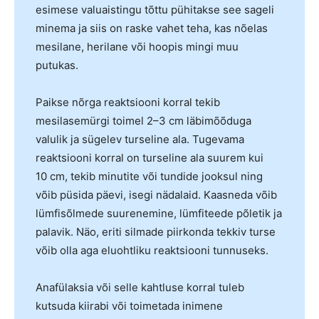
esimese valuaistingu tõttu pühitakse see sageli
minema ja siis on raske vahet teha, kas nõelas
mesilane, herilane või hoopis mingi muu
putukas.
Paikse nõrga reaktsiooni korral tekib
mesilasemürgi toimel 2–3 cm läbimõõduga
valulik ja sügelev turseline ala. Tugevama
reaktsiooni korral on turseline ala suurem kui
10 cm, tekib minutite või tundide jooksul ning
võib püsida päevi, isegi nädalaid. Kaasneda võib
lümfisõlmede suurenemine, lümfiteede põletik ja
palavik. Näo, eriti silmade piirkonda tekkiv turse
võib olla aga eluohtliku reaktsiooni tunnuseks.
Anafülaksia või selle kahtluse korral tuleb
kutsuda kiirabi või toimetada inimene