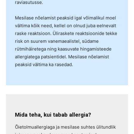
raviasutusse.
Mesilase nõelamist peaksid igal võimalikul moel
vältima kõik need, kellel on olnud juba eelnevalt
raske reaktsioon. Üliraskete reaktsioonide tekke
risk on suurem vanemaealistel, südame
rütmihäiretega ning kaasuvate hingamisteede
allergiatega patsientidel. Mesilase nõelamist
peaksid vältima ka rasedad.
Mida teha, kui tabab allergia?
Õietolmuallergiaga ja mesilase suhtes ülitundlik