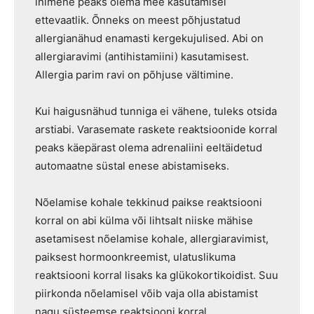
inimene peaks olema mee kasutamisel
ettevaatlik. Õnneks on meest põhjustatud
allergianähud enamasti kergekujulised. Abi on
allergiaravimi (antihistamiini) kasutamisest.
Allergia parim ravi on põhjuse vältimine.
Kui haigusnähud tunniga ei vähene, tuleks otsida
arstiabi. Varasemate raskete reaktsioonide korral
peaks käepärast olema adrenaliini eeltäidetud
automaatne süstal enese abistamiseks.
Nõelamise kohale tekkinud paikse reaktsiooni
korral on abi külma või lihtsalt niiske mähise
asetamisest nõelamise kohale, allergiaravimist,
paiksest hormoonkreemist, ulatuslikuma
reaktsiooni korral lisaks ka glükokortikoidist. Suu
piirkonda nõelamisel võib vaja olla abistamist
nagu süsteemse reaktsiooni korral.