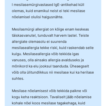
l mesilasemürgivastased IgE-antikehad küll
olemas, kuid enamikul neist ei teki mesilase
nõelamisel olulisi haigusnähte.
Mesilasmürgi allergiat on kõige enam keskeas
täiskasvanutel, tunduvalt harvem lastel. Teiste
allergiate olemasolu ei suurenda
mesilaseallergia tekke riski, kuid raskendab selle
kulgu. Mesilaseallergia võib tekkida igas
vanuses, olla ainsaks allergia avalduseks ja
mõnikord ka elu jooksul taanduda. Üheaegselt
võib olla ülitundlikkus nii mesilase kui ka herilase
suhtes.
Mesilase nõelamisest võib tekkida paikne või
kogu keha reaktsioon. Tavaliselt jääb nõelamise
kohale nõel koos mesilase tagakehaga, kuid