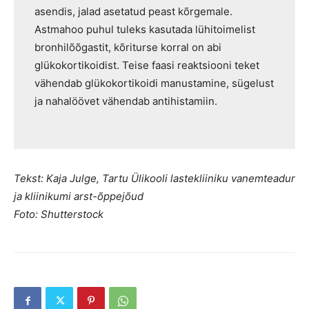
asendis, jalad asetatud peast kõrgemale.
Astmahoo puhul tuleks kasutada lühitoimelist
bronhilõõgastit, kõriturse korral on abi
glükokortikoidist. Teise faasi reaktsiooni teket
vähendab glükokortikoidi manustamine, sügelust
ja nahalöövet vähendab antihistamiin.
Tekst: Kaja Julge, Tartu Ülikooli lastekliiniku vanemteadur
ja kliinikumi arst-õppejõud
Foto: Shutterstock