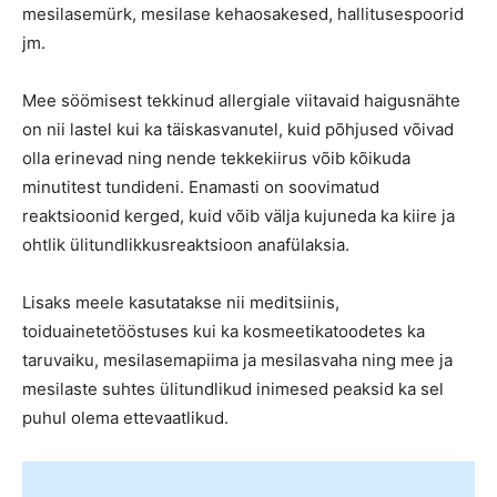
mesilasemürk, mesilase kehaosakesed, hallitusespoorid
jm.
Mee söömisest tekkinud allergiale viitavaid haigusnähte
on nii lastel kui ka täiskasvanutel, kuid põhjused võivad
olla erinevad ning nende tekkekiirus võib kõikuda
minutitest tundideni. Enamasti on soovimatud
reaktsioonid kerged, kuid võib välja kujuneda ka kiire ja
ohtlik ülitundlikkusreaktsioon anafülaksia.
Lisaks meele kasutatakse nii meditsiinis,
toiduainetetööstuses kui ka kosmeetikatoodetes ka
taruvaiku, mesilasemapiima ja mesilasvaha ning mee ja
mesilaste suhtes ülitundlikud inimesed peaksid ka sel
puhul olema ettevaatlikud.