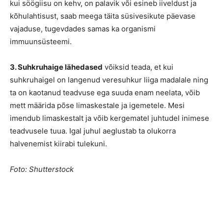
kui söögiisu on kehv, on palavik või esineb iiveldust ja
kõhulahtisust, saab meega täita süsivesikute päevase
vajaduse, tugevdades samas ka organismi
immuunsüsteemi.
3. Suhkruhaige lähedased
võiksid teada, et kui
suhkruhaigel on langenud veresuhkur liiga madalale ning
ta on kaotanud teadvuse ega suuda enam neelata, võib
mett määrida põse limaskestale ja igemetele. Mesi
imendub limaskestalt ja võib kergematel juhtudel inimese
teadvusele tuua. Igal juhul aeglustab ta olukorra
halvenemist kiirabi tulekuni.
Foto: Shutterstock