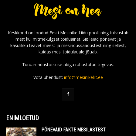
Keskkond on loodud Eesti Mesinike Liidu poolt ning tutvustab
mett kui mitmekülgset toiduainet. Siit leiad põnevat ja
kasulikku teavet meest ja mesindussaadustest ning sellest,
kuidas mesi toidulauale jõuab.
Turuarendustoetuse abiga rahastatud tegevus.
Võta ühendust:
info@mesinikeliit.ee
ENIMLOETUD
PÕNEVAID FAKTE MESILASTEST