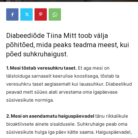
11853
Diabeediõde Tiina Mitt toob välja
põhitõed, mida peaks teadma meest, kui
põed suhkruhaigust.
1. Mesi tõstab veresuhkru taset.
Et aga mesi on
täistoiduga sarnaselt keerulise koostisega, tõstab ta
veresuhkru taset aeglasemalt kui lauasuhkur. Diabeetikud
peavad mett süües alati arvestama oma igapäevase
süsivesikute normiga.
2. Mesi on asendamatu haiguspäevadel
tänu rikkalikule
bioaktiivsete ainete sisaldusele. Suhkruhaige peab oma
süsivesikute hulga iga päev kätte saama. Haiguspäevadel,