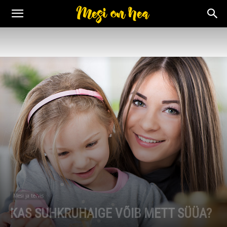
Mesi ja tervis
KAS SUHKRUHAIGE VÕIB METT SÜÜA?